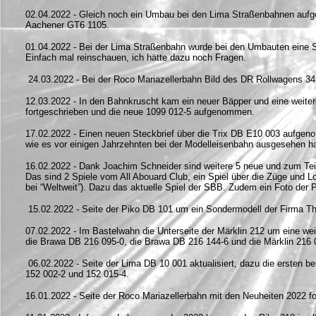
02.04.2022 - Gleich noch ein Umbau bei den Lima Straßenbahnen auf
Aachener GT6 1105.
01.04.2022 - Bei der Lima Straßenbahn wurde bei den Umbauten eine
Einfach mal reinschauen, ich hätte dazu noch Fragen.
24.03.2022 - Bei der Roco Mariazellerbahn Bild des DR Rollwagens 34
12.03.2022 - In den Bahnkruscht kam ein neuer Bäpper und eine weite
fortgeschrieben und die neue 1099 012-5 aufgenommen.
17.02.2022 - Einen neuen Steckbrief über die Trix DB E10 003 aufgeno
wie es vor einigen Jahrzehnten bei der Modelleisenbahn ausgesehen ha
16.02.2022 - Dank Joachim Schneider sind weitere 5 neue und zum Te
Das sind 2 Spiele vom All Abouard Club, ein Spiel über die Züge und
bei “Weltweit”). Dazu das aktuelle Spiel der SBB. Zudem ein Foto der 
15.02.2022 - Seite der Piko DB 101 um ein Sondermodell der Firma Th
07.02.2022 - Im Bastelwahn die Unterseite der Märklin 212 um eine wei
die Brawa DB 216 095-0, die Brawa DB 216 144-6 und die Märklin 216 
06.02.2022 - Seite der Lima DB 10 001 aktualisiert, dazu die ersten 
152 002-2 und 152 015-4.
16.01.2022 - Seite der Roco Mariazellerbahn mit den Neuheiten 2022 fo