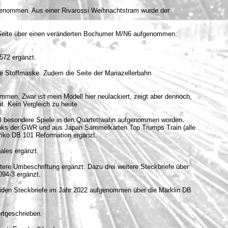
genommen. Aus einer Rivarossi Weihnachtstram wurde der
 Seite über einen veränderten Bochumer M/N6 aufgenommen.
572 ergänzt.
re Stoffmaske. Zudem die Seite der Mariazellerbahn
mmen. Zwar ist mein Modell hier neulackiert, zeigt aber dennoch,
t. Kein Vergleich zu heute.
il besondere Spiele in den Quartettwahn aufgenommen worden.
 Loks der GWR und aus Japan Sammelkarten Top Trumps Train (alle
Piko DB 101 Reformation ergänzt.
ales ergänzt.
tere Umbeschriftung ergänzt. Dazu drei weitere Steckbriefe über
094-3 ergänzt.
beiden Steckbriefe im Jahr 2022 aufgenommen über die Märklin DB
rtgeschrieben.