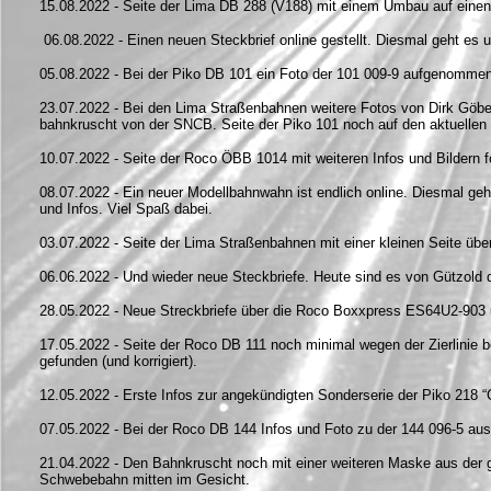
15.08.2022 - Seite der Lima DB 288 (V188) mit einem Umbau auf einen
06.08.2022 - Einen neuen Steckbrief online gestellt. Diesmal geht es
05.08.2022 - Bei der Piko DB 101 ein Foto der 101 009-9 aufgenommen,
23.07.2022 - Bei den Lima Straßenbahnen weitere Fotos von Dirk Göb
bahnkruscht von der SNCB. Seite der Piko 101 noch auf den aktuellen
10.07.2022 - Seite der Roco ÖBB 1014 mit weiteren Infos und Bildern f
08.07.2022 - Ein neuer Modellbahnwahn ist endlich online. Diesmal geh
und Infos. Viel Spaß dabei.
03.07.2022 - Seite der Lima Straßenbahnen mit einer kleinen Seite üb
06.06.2022 - Und wieder neue Steckbriefe. Heute sind es von Gützold d
28.05.2022 - Neue Streckbriefe über die Roco Boxxpress ES64U2-90
17.05.2022 - Seite der Roco DB 111 noch minimal wegen der Zierlinie b
gefunden (und korrigiert).
12.05.2022 - Erste Infos zur angekündigten Sonderserie der Piko 21
07.05.2022 - Bei der Roco DB 144 Infos und Foto zu der 144 096-5 au
21.04.2022 - Den Bahnkruscht noch mit einer weiteren Maske aus der 
Schwebebahn mitten im Gesicht.