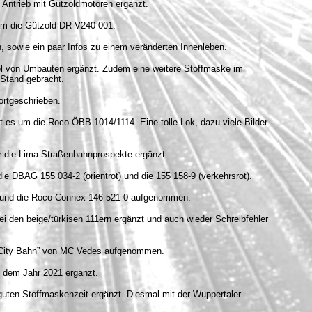
 Antrieb mit Gützoldmotoren ergänzt.
 um die Gützold DR V240 001.
 sowie ein paar Infos zu einem veränderten Innenleben.
el von Umbauten ergänzt. Zudem eine weitere Stoffmaske im
 Stand gebracht.
ortgeschrieben.
t es um die Roco ÖBB 1014/1114. Eine tolle Lok, dazu viele Bilder
er die Lima Straßenbahnprospekte ergänzt.
ie DBAG 155 034-2 (orientrot) und die 155 158-9 (verkehrsrot).
3 und die Roco Connex 146 521-0 aufgenommen.
ei den beige/türkisen 111ern ergänzt und auch wieder Schreibfehler
8 “City Bahn” von MC Vedes aufgenommen.
s dem Jahr 2021 ergänzt.
guten Stoffmaskenzeit ergänzt. Diesmal mit der Wuppertaler