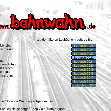
Zu den älteren Logbüchern geht es hier:
kbriefe.
nichts und
ine
e von Toten
en Folgen
uch das
 dass ganz
mmer 119 ohne Werbung aufgenommen.
er neuen Heidelberger Coca-Cola Tram ergänzt.