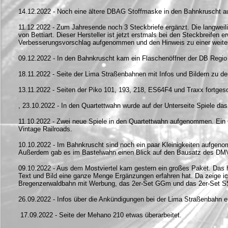
14.12.2022 - Noch eine ältere DBAG Stoffmaske in den Bahnkruscht 
11.12.2022 - Zum Jahresende noch 3 Steckbriefe ergänzt. Die langweili
von Bettiart. Dieser Hersteller ist jetzt erstmals bei den Steckbreifen
Verbesserungsvorschlag aufgenommen und den Hinweis zu einer weitere
09.12.2022 - In den Bahnkruscht kam ein Flaschenöffner der DB Regi
18.11.2022 - Seite der Lima Straßenbahnen mit Infos und Bildern zu
13.11.2022 - Seiten der Piko 101, 193, 218, ES64F4 und Traxx fortges
, 23.10.2022 - In den Quartettwahn wurde auf der Unterseite Spiele 
11.10.2022 - Zwei neue Spiele in den Quartettwahn aufgenommen. Ei
Vintage Railroads.
10.10.2022 - Im Bahnkruscht sind noch ein paar Kleinigkeiten aufge
Außerdem gab es im Bastelwahn einen Blick auf den Bausatz des DM
09.10.2022 - Aus dem Mostviertel kam gestern ein großes Paket. Das he
Text und Bild eine ganze Menge Ergänzungen erfahren hat. Da zeige ich 
Bregenzerwaldbahn mit Werbung, das 2er-Set GGm und das 2er-Set 
26.09.2022 - Infos über die Ankündigungen bei der Lima Straßenbahn e
17.09.2022 - Seite der Mehano 210 etwas überarbeitet.