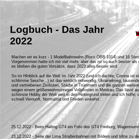
Logbuch - Das Jahr
2022
Machen wir es kurz - 1 Modellbahnwahn (Roco ÖBB 1014) und 16 Stec
Vorgenommen hatte ich mir viel mehr, aber das ist so auch besser als 
es bleiben die guten Vorsätze, dass 2023 alles besser wird.
So im HInblick auf die Welt im Jahr 2022 (und ich dachte, Corona ist e
schlimme Seuche...) ist das wirklich notwendig. Ukrainekrieg, tausend
und vertriebenen Zivilisten, Städte in Trümmern und die ganzen weiter
wegen einem größenwahnsinnigen Vollpfosten in Moskau. Das lässt a
schönste Hobby der Welt weit in den Hintergrund treten und ich hoffe,
schnell Vernunft, Normalität und Frieden einkehrt.
25.12.2022 - Beim Halling GT4 ein Foto des GT4 Freiburg, Wagennu
23.12.2022 - Seite der Lima Straßenbahnen mit Bildern und Infos zu d