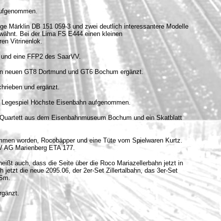
aufgenommen.
ge Märklin DB 151 059-3 und zwei deutlich interessantere Modelle
 erwähnt. Bei der Lima FS E444 einen kleinen
n Vitrinenlok.
o und eine FFP2 des SaarVV.
 den neuen GT8 Dortmund und GT6 Bochum ergänzt.
chrieben und ergänzt.
das Legespiel Höchste Eisenbahn aufgenommen.
n Quartett aus dem Eisenbahnmuseum Bochum und ein Skatblatt
nommen worden, Rocobäpper und eine Tüte vom Spielwaren Kurtz.
V AG Marienberg ETA 177.
ißt auch, dass die Seite über die Roco Mariazellerbahn jetzt in
jetzt die neue 2095.06, der 2er-Set Zillertalbahn, das 3er-Set
SSm.
rgänzt.